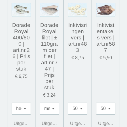
Dorade
Dorade
Inktvisri
Inktvist
Royal
Royal
ngen
entakel
400/60
filet | ±
vers |
s vers |
0 |
110gra
art.nr48
art.nr58
art.nr.2
m per
3
7
6 | Prijs
filet |
€ 8,75
€ 5,50
per
art.nr.7
stuk
47 |
Prijs
€ 6,75
per
stuk
€ 3,24
Uitgeschakeld
Uitgeschakeld
Uitgeschakeld
Uitgeschakeld