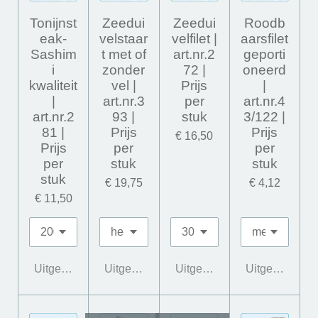
Tonijnst
Zeedui
Zeedui
Roodb
eak-
velstaar
velfilet |
aarsfilet
Sashim
t met of
art.nr.2
geporti
i
zonder
72 |
oneerd
kwaliteit
vel |
Prijs
|
|
art.nr.3
per
art.nr.4
art.nr.2
93 |
stuk
3/122 |
81 |
Prijs
Prijs
€ 16,50
Prijs
per
per
per
stuk
stuk
stuk
€ 19,75
€ 4,12
€ 11,50
Uitgeschakeld
Uitgeschakeld
Uitgeschakeld
Uitgeschakeld