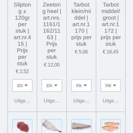
Slipton
Zeeton
Tarbot
Tarbot
g ±
g heel |
klein/mi
middel/
120gr
art.nrs.
ddel |
groot |
per
1161/1
art.nr.1
art.nr.1
stuk |
162/11
170 |
172 |
art.nr.4
63 |
prijs per
prijs per
15 |
Prijs
stuk
stuk
Prijs
per
€ 5,06
€ 16,45
per
stuk
stuk
€ 12,00
€ 2,52
Uitgeschakeld
Uitgeschakeld
Uitgeschakeld
Uitgeschakeld