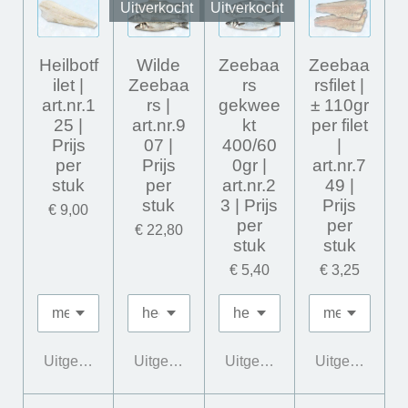
Uitverkocht
Uitverkocht
Heilbotf
Wilde
Zeebaa
Zeebaa
ilet |
Zeebaa
rs
rsfilet |
art.nr.1
rs |
gekwee
± 110gr
25 |
art.nr.9
kt
per filet
Prijs
07 |
400/60
|
per
Prijs
0gr |
art.nr.7
stuk
per
art.nr.2
49 |
stuk
3 | Prijs
Prijs
€ 9,00
per
per
€ 22,80
stuk
stuk
€ 5,40
€ 3,25
Uitgeschakeld
Uitgeschakeld
Uitgeschakeld
Uitgeschakeld