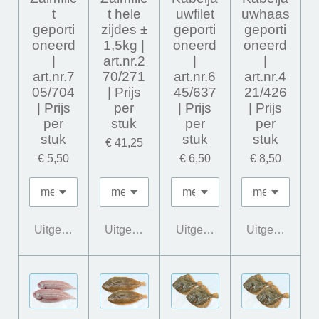
t
t hele
uwfilet
uwhaas
geporti
zijdes ±
geporti
geporti
oneerd
1,5kg |
oneerd
oneerd
|
art.nr.2
|
|
art.nr.7
70/271
art.nr.6
art.nr.4
05/704
| Prijs
45/637
21/426
| Prijs
per
| Prijs
| Prijs
per
stuk
per
per
stuk
stuk
stuk
€ 41,25
€ 5,50
€ 6,50
€ 8,50
Uitgeschakeld
Uitgeschakeld
Uitgeschakeld
Uitgeschakeld