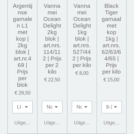
Argentij
Vanna
Vanna
Black
nse
mei
mei
Tiger
garnale
Ocean
Ocean
garnaal
n L1
Delight
Delight
met
met
2kg
1kg
kop
kop |
blok |
blok |
1kg |
2kg
art.nrs.
art.nrs.
art.nrs.
blok |
114/11
527/44
62/63/6
art.nr.4
2 | Prijs
2 | Prijs
4/65 |
69 |
per 2
per kilo
Prijs
Prijs
kilo
per kilo
€ 8,00
per
€ 22,50
€ 15,00
blok
€ 29,50
Uitgeschakeld
Uitgeschakeld
Uitgeschakeld
Uitgeschakeld