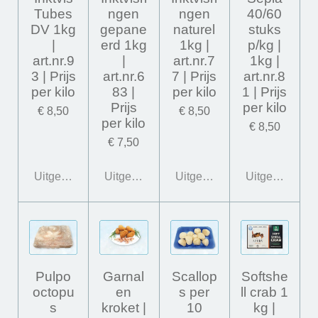
Tubes
ngen
ngen
40/60
DV 1kg
gepane
naturel
stuks
|
erd 1kg
1kg |
p/kg |
art.nr.9
|
art.nr.7
1kg |
3 | Prijs
art.nr.6
7 | Prijs
art.nr.8
per kilo
83 |
per kilo
1 | Prijs
Prijs
per kilo
€ 8,50
€ 8,50
per kilo
€ 8,50
€ 7,50
Uitgeschakeld
Uitgeschakeld
Uitgeschakeld
Uitgeschakeld
Pulpo
Garnal
Scallop
Softshe
octopu
en
s per
ll crab 1
s
kroket |
10
kg |