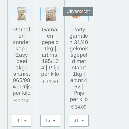
Uitverkocht
Garnal
Garnal
Party
en
en
garnale
zonder
gepeld
n 31/40
kop |
1kg |
gekook
Easy
art.nrs.
t/gepel
peel
495/10
d met
1kg |
4 | Prijs
staart
art.nrs.
per kilo
1kg |
965/98
art.nr.4
€ 11,50
4 | Prijs
62 |
per kilo
Prijs
per kilo
€ 12,50
€ 14,00