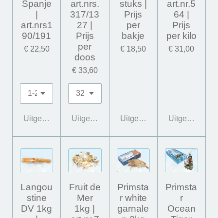
Spanje
art.nrs.
stuks |
art.nr.5
|
317/13
Prijs
64 |
art.nrs1
27 |
per
Prijs
90/191
Prijs
bakje
per kilo
per
€ 22,50
€ 18,50
€ 31,00
doos
€ 33,60
Uitgeschakeld
Uitgeschakeld
Uitgeschakeld
Uitgeschakeld
Langou
Fruit de
Primsta
Primsta
stine
Mer
r white
r
DV 1kg
1kg |
garnale
Ocean