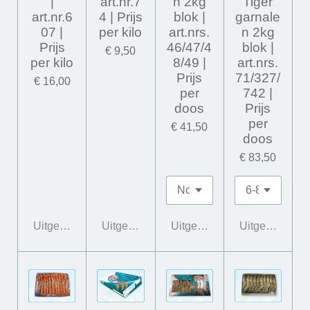
|
art.nr.7
n 2kg
Tiger
art.nr.6
4 | Prijs
blok |
garnale
07 |
per kilo
art.nrs.
n 2kg
Prijs
46/47/4
blok |
€ 9,50
per kilo
8/49 |
art.nrs.
Prijs
71/327/
€ 16,00
per
742 |
doos
Prijs
per
€ 41,50
doos
€ 83,50
Uitgeschakeld
Uitgeschakeld
Uitgeschakeld
Uitgeschakeld