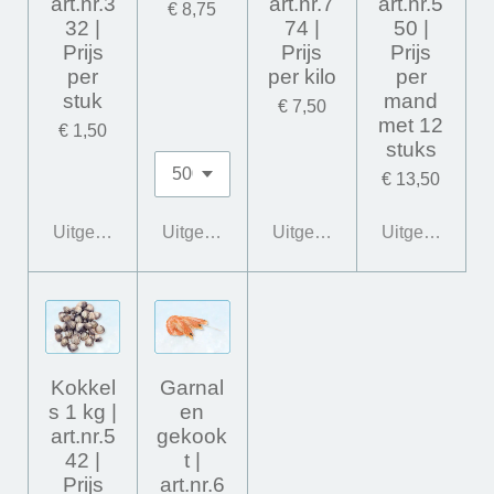
art.nr.3
art.nr.7
art.nr.5
€ 8,75
32 |
74 |
50 |
Prijs
Prijs
Prijs
per
per kilo
per
stuk
mand
€ 7,50
met 12
€ 1,50
stuks
€ 13,50
Uitgeschakeld
Uitgeschakeld
Uitgeschakeld
Uitgeschakeld
Kokkel
Garnal
s 1 kg |
en
art.nr.5
gekook
42 |
t |
Prijs
art.nr.6