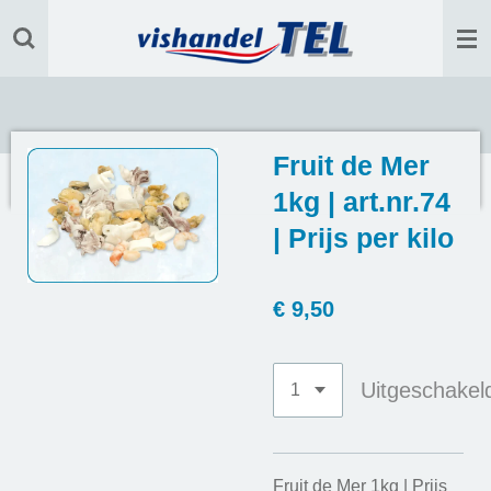
Ga
direct
naar
de
hoofdinhoud
Fruit de Mer
1kg | art.nr.74
| Prijs per kilo
€ 9,50
Uitgeschakel
Fruit de Mer 1kg | Prijs