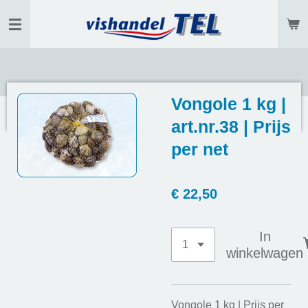
Ga
direct
naar
de
hoofdinhoud
Vongole 1 kg |
art.nr.38 | Prijs
per net
€ 22,50
In
winkelwagen
Vongole 1 kg | Prijs per