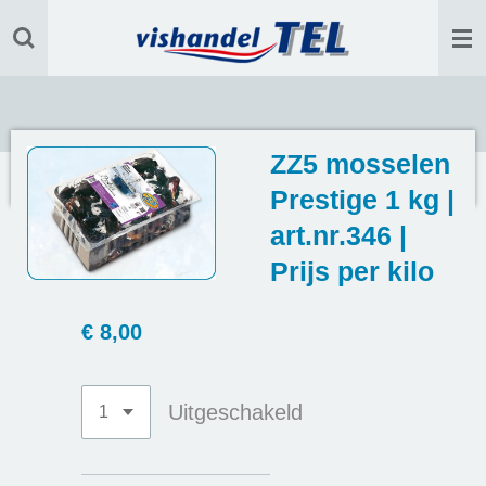
Ga
direct
naar
de
hoofdinhoud
ZZ5 mosselen
Prestige 1 kg |
art.nr.346 |
Prijs per kilo
€ 8,00
Uitgeschakeld